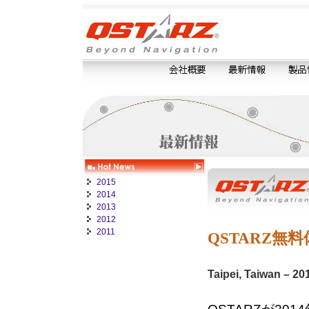
2015
2014
2013
2012
2011
QSTARZ無料体験
Taipei, Taiwan –