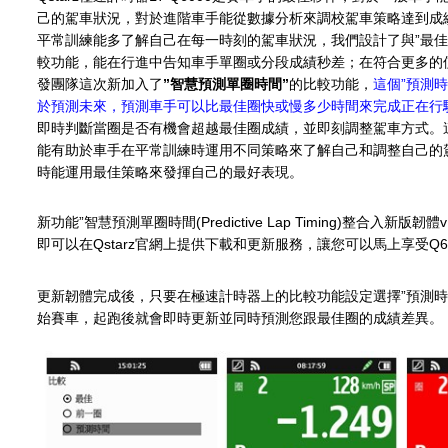
己的駕車狀況，對於進階車手能從數據分析來調校駕車策略達到成
平常訓練能多了解自己在每一時刻的駕車狀況，我們設計了與”最佳圈
較功能，能在行進中告知車手單圈或分段成績秒差；在符合更多的
發團隊這次新加入了
”智慧預測單圈時間”
的比較功能，
這個”預測
於預測未來，預測車手可以比最佳圈快或慢多少時間來完成正在行
即時判斷當圈是否有機會超越最佳圈成績，並即刻調整駕車方式。
能有助於車手在平常訓練時運用不同策略來了解自己和調整自己的
時能運用最佳策略來發揮自己的最好表現。
新功能”智慧預測單圈時間(Predictive Lap Timing)整合入新版韌體v
即可以在Qstarz官網上提供下載和更新服務，讓您可以馬上享受Q6
更新韌體完成後，只要在極速計時器上的比較功能設定選擇”預測時
始賽車，起跑後就會即時更新並同時預測您跟最佳圈的成績差異。